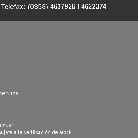
Telefax: (0358)
4637926 | 4622374
gentina
com.ar
jeta a la verificación de stock.