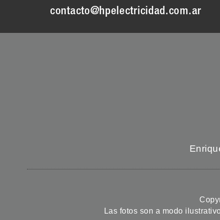
contacto@hpelectricidad.com.ar
Enriqu
Copyr
Las fotos son a modo ilustrativ