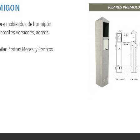
MIGON
s pre-moldeados de hormigón
ferentes versiones, aereos
 pilar Piedras Moras, y Centros